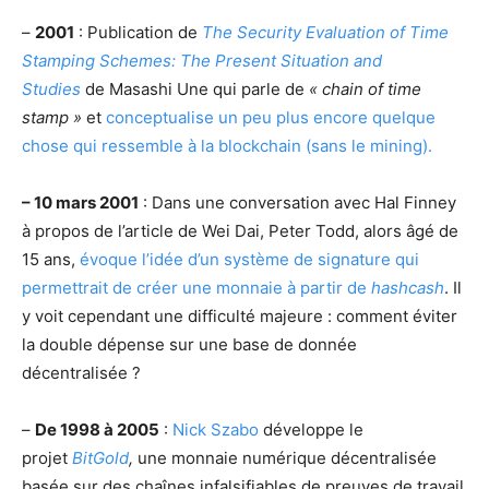
–
2001
: Publication de
The Security Evaluation of Time
Stamping Schemes: The Present Situation and
Studies
de Masashi Une qui parle de
« chain of time
stamp »
et
conceptualise un peu plus encore quelque
chose qui ressemble à la blockchain (sans le mining).
– 10 mars 2001
: Dans une conversation avec Hal Finney
à propos de l’article de Wei Dai, Peter Todd, alors âgé de
15 ans,
évoque l’idée d’un système de signature qui
permettrait de créer une monnaie à partir de
hashcash
. Il
y voit cependant une difficulté majeure : comment éviter
la double dépense sur une base de donnée
décentralisée ?
–
De 1998 à 2005
:
Nick Szabo
développe le
projet
BitGold
,
une monnaie numérique décentralisée
basée sur des chaînes infalsifiables de preuves de travail