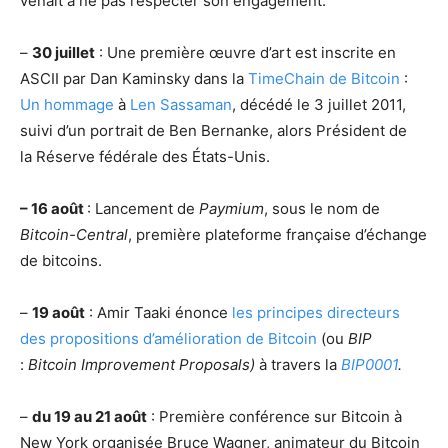
venait à ne pas respecter son engagement.
–
30 juillet
: Une première œuvre d’art est inscrite en
ASCII par Dan Kaminsky dans la
TimeChain de Bitcoin
:
Un hommage
à
Len Sassaman
, décédé le 3 juillet 2011,
suivi d’un portrait de Ben Bernanke, alors Président de
la Réserve fédérale des États-Unis.
– 16 août
: Lancement de
Paymium
, sous le nom de
Bitcoin-Central
, première plateforme française d’échange
de bitcoins.
–
19 août
: Amir Taaki énonce
les principes directeurs
des propositions d’amélioration de Bitcoin
(ou
BIP
:
Bitcoin Improvement Proposals)
à travers la
BIP0001
.
–
du 19 au 21 août
: Première conférence sur Bitcoin à
New York organisée Bruce Wagner, animateur du Bitcoin