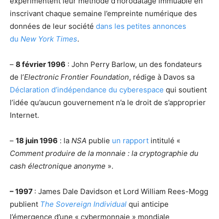
expérimentent leur méthode d’horodatage immuable en
inscrivant chaque semaine l’empreinte numérique des
données de leur société
dans les petites annonces
du
New York Times
.
–
8 février 1996
: John Perry Barlow, un des fondateurs
de l’
Electronic Frontier Foundation
, rédige à Davos sa
Déclaration d’indépendance du cyberespace
qui soutient
l’idée qu’aucun gouvernement n’a le droit de s’approprier
Internet.
–
18 juin 1996
: la
NSA
publie
un rapport
intitulé «
Comment produire de la monnaie : la cryptographie du
cash électronique anonyme
».
– 1997
: James Dale Davidson et Lord William Rees-Mogg
publient
The Sovereign Individual
qui anticipe
l’émergence d’une « cybermonnaie » mondiale