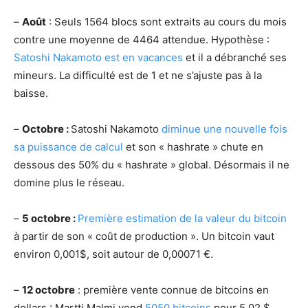
–
Août
: Seuls 1564 blocs sont extraits au cours du mois
contre une moyenne de 4464 attendue. Hypothèse :
Satoshi Nakamoto est en vacances
et il a débranché ses
mineurs. La difficulté est de 1 et ne s’ajuste pas à la
baisse.
–
Octobre :
Satoshi Nakamoto
diminue une nouvelle fois
sa puissance de calcul
et son « hashrate » chute en
dessous des 50% du « hashrate » global. Désormais il ne
domine plus le réseau.
–
5 octobre :
Première estimation de la valeur du bitcoin
à partir de son « coût de production ». Un bitcoin vaut
environ 0,001$, soit autour de 0,00071 €.
–
12 octobre
: première vente connue de bitcoins en
dollars : Martti Malmi vend
5050 bitcoins
pour 5,02 $