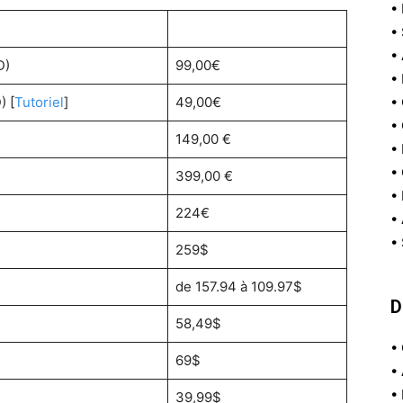
•
•
•
D)
99,00€
•
) [
Tutoriel
]
49,00€
•
•
149,00 €
•
•
399,00 €
•
224€
•
•
259$
de 157.94 à 109.97$
D
58,49$
•
69$
•
•
39,99$