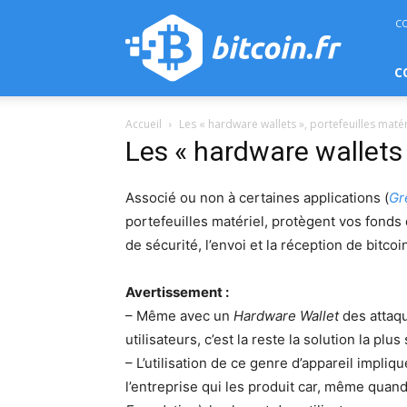
bitcoin.fr
C
C
Accueil
Les « hardware wallets », portefeuilles matér
Les « hardware wallets 
Associé ou non à certaines applications (
Gr
portefeuilles matériel, protègent vos fonds
de sécurité, l’envoi et la réception de bit
Avertissement :
– Même avec un
Hardware Wallet
des attaqu
utilisateurs, c’est la reste la solution la pl
– L’utilisation de ce genre d’appareil impl
l’entreprise qui les produit car, même quan