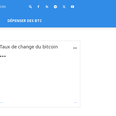
BORD
C
DÉPENSER DES BTC
Taux de change du bitcoin
...
...
...
...