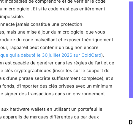
ront incapables de comprendre et de vérifier le code
 micrologiciel. Et si le code n’est pas entièrement
t impossible.
onnecte jamais constitue une protection
es, mais une mise à jour du micrologiciel que vous
introduire du code malveillant et exposer théoriquement
jour, l’appareil peut contenir un bug non encore
taque qui a débuté le 30 juillet 2026 sur ColdCard
).
 on est capable de générer dans les règles de l’art et de
de clés cryptographiques (inscrites sur le support de
ais d’une phrase secrète suffisamment complexe), et si
s fonds, d’importer des clés privées avec un minimum
de signer des transactions dans un environnement
 aux hardware wallets en utilisant un portefeuille
is appareils de marques différentes ou par deux
D