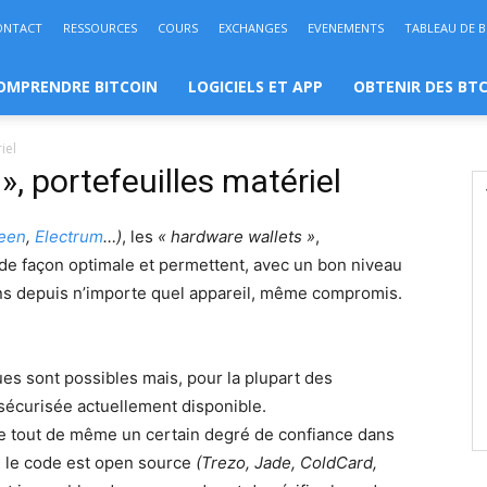
ONTACT
RESSOURCES
COURS
EXCHANGES
EVENEMENTS
TABLEAU DE 
OMPRENDRE BITCOIN
LOGICIELS ET APP
OBTENIR DES BT
iel
», portefeuilles matériel
een
,
Electrum
…)
, les
« hardware wallets »
,
 de façon optimale et permettent, avec un bon niveau
coins depuis n’importe quel appareil, même compromis.
es sont possibles mais, pour la plupart des
us sécurisée actuellement disponible.
ique tout de même un certain degré de confiance dans
d le code est open source
(Trezo, Jade, ColdCard,