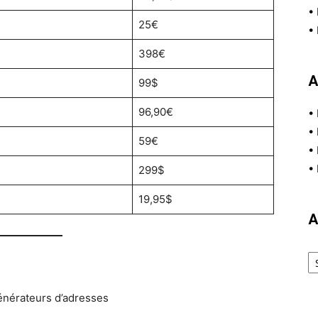
•
25€
•
398€
A
99$
96,90€
•
•
59€
•
•
299$
19,95$
A
Ar
énérateurs d’adresses