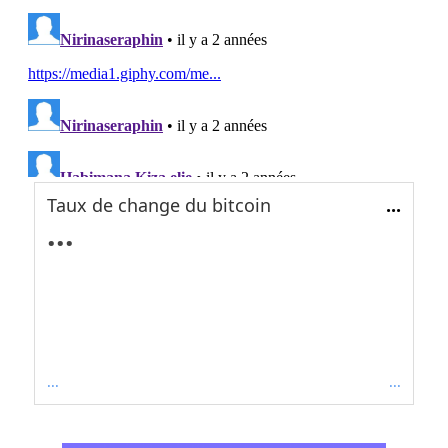
Taux de change du bitcoin
...
...
...
...