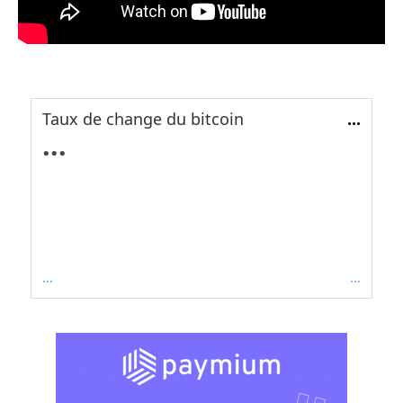
Taux de change du bitcoin
...
...
...
...