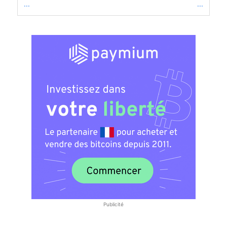
...
...
Publicité