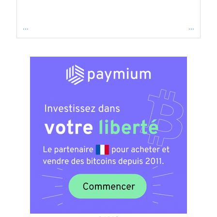
...
...