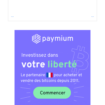
...
...