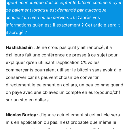
agent économique doit accepter le bitcoin comme moyen
de paiement lorsqu’il est demandé par quiconque
acquiert un bien ou un service. »
). D’après vos
informations qu’en est-il exactement ? Cet article sera-t-
il abrogé ?
Hashshashin :
Je ne crois pas qu’il y ait renoncé, il a
d’ailleurs fait une conférence de presse à ce sujet pour
expliquer qu’en utilisant l’application
Chivo
les
commerçants pourraient utiliser le bitcoin sans avoir à le
conserver car ils peuvent choisir de convertir
directement le paiement en dollars, un peu comme quand
on paye avec une cb avec un compte en euro/pound/chf
sur un site en dollars.
Nicolas Burtey :
J’ignore actuellement si cet article sera
mis en application ou pas. Il est probable que même le