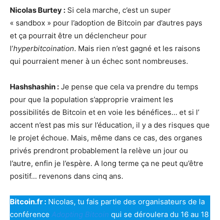
Nicolas Burtey :
Si cela marche, c’est un super
« sandbox » pour l’adoption de Bitcoin par d’autres pays
et ça pourrait être un déclencheur pour
l’
hyperbitcoination
. Mais rien n’est gagné et les raisons
qui pourraient mener à un échec sont nombreuses.
Hashshashin :
Je pense que cela va prendre du temps
pour que la population s’approprie vraiment les
possibilités de Bitcoin et en voie les bénéfices… et si l’
accent n’est pas mis sur l’éducation, il y a des risques que
le projet échoue. Mais, même dans ce cas, des organes
privés prendront probablement la relève un jour ou
l’autre, enfin je l’espère. A long terme ça ne peut qu’être
positif… revenons dans cinq ans.
Bitcoin.fr :
Nicolas, tu fais partie des organisateurs de la
conférence
Adopting Bitcoin
qui se déroulera du 16 au 18