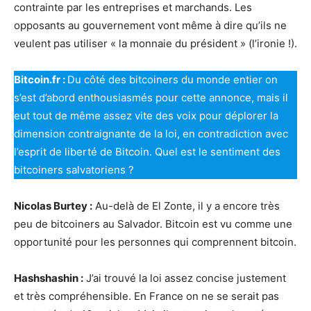
contrainte par les entreprises et marchands. Les
opposants au gouvernement vont même à dire qu’ils ne
veulent pas utiliser « la monnaie du président » (l’ironie !).
Bitcoin.fr :
Du côté des bitcoiners du monde entier on
s’est d’abord enthousiasmés pour cette annonce, mais il
eut tout de même assez vite des voix pour déplorer la
dimension contraignante de la loi, en contradiction avec
l’esprit de liberté de Bitcoin. Quel est le sentiment des
bitcoiners salvatoriens ?
Nicolas Burtey :
Au-delà de El Zonte, il y a encore très
peu de bitcoiners au Salvador. Bitcoin est vu comme une
opportunité pour les personnes qui comprennent bitcoin.
Hashshashin :
J’ai trouvé la loi assez concise justement
et très compréhensible. En France on ne se serait pas