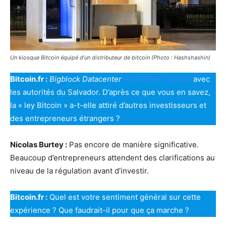
Un kiosque Bitcoin équipé d’un distributeur de bitcoin (Photo : Hashshashin)
Bitcoin.fr :
Bigblock Datacenter
est déjà en contact
avec
les autorités du Salvador. D’après ce que vous en savez,
la « ley Bitcoin » a-t-elle attiré d’autres investisseurs et
des entrepreneurs étrangers ?
Nicolas Burtey :
Pas encore de manière significative.
Beaucoup d’entrepreneurs attendent des clarifications au
niveau de la régulation avant d’investir.
Bitcoin.fr :
Quel est votre sentiment général sur cette
expérience ? Que faudrait-il pour que ça marche ?