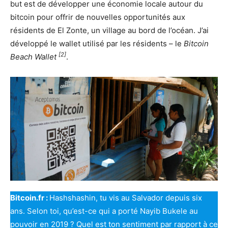
but est de développer une économie locale autour du
bitcoin pour offrir de nouvelles opportunités aux
résidents de El Zonte, un village au bord de l’océan. J’ai
développé le wallet utilisé par les résidents – le
Bitcoin
[2]
Beach Wallet
.
Bitcoin.fr :
Hashshashin, tu vis au Salvador depuis six
ans. Selon toi, qu’est-ce qui a porté Nayib Bukele au
pouvoir en 2019 ? Quel est ton sentiment par rapport à ce