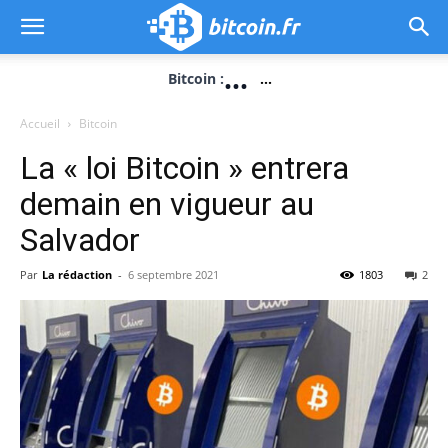
...
Bitcoin :
...
Accueil
Bitcoin
La « loi Bitcoin » entrera
demain en vigueur au
Salvador
Par
La rédaction
-
6 septembre 2021
1803
2