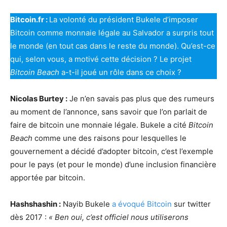
Bitcoin.fr :
La volonté du président Bukele d’imposer
Bitcoin comme monnaie légale au Salvador a surpris tout
le monde (en tout cas dans le reste du monde). Qu’est-ce
qui, selon vous, a motivé cette décision ? Le projet
Bitcoin Beach
a-t-il joué un rôle dans ce choix ?
Nicolas Burtey :
Je n’en savais pas plus que des rumeurs
au moment de l’annonce, sans savoir que l’on parlait de
faire de bitcoin une monnaie légale. Bukele a cité
Bitcoin
Beach
comme une des raisons pour lesquelles le
gouvernement a décidé d’adopter bitcoin, c’est l’exemple
pour le pays (et pour le monde) d’une inclusion financière
apportée par bitcoin.
Hashshashin :
Nayib Bukele
a évoqué Bitcoin
sur twitter
dès 2017 :
« Ben oui, c’est officiel nous utiliserons