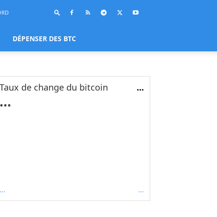
ORD
DÉPENSER DES BTC
Taux de change du bitcoin
...
...
...
...