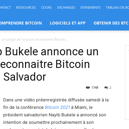
ONTACT
RESSOURCES
COURS
EXCHANGES
EVENEMENTS
TABLEAU DE B
OMPRENDRE BITCOIN
LOGICIELS ET APP
OBTENIR DES BTC
n projet de loi pour reconnaitre Bitcoin...
b Bukele annonce un
 reconnaitre Bitcoin
 Salvador
1748
2
Dans une vidéo préenregistrée diffusée samedi à la
fin de la conférence
Bitcoin 2021
à Miami, le
président salvadorien Nayib Bukele a annoncé son
intention de soumettre prochainement à son