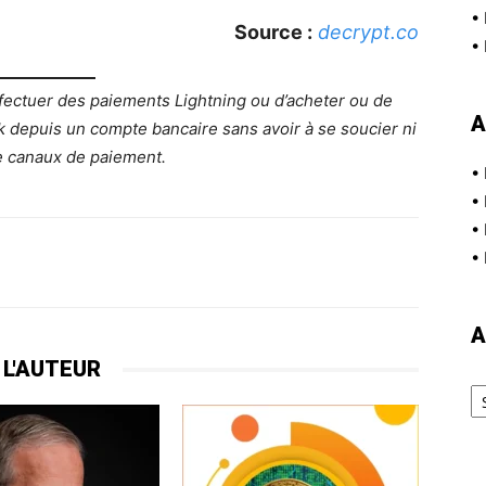
•
Source :
decrypt.co
•
ffectuer des paiements Lightning ou d’acheter ou de
A
k depuis un compte bancaire sans avoir à se soucier ni
de canaux de paiement.
•
•
•
•
A
 L'AUTEUR
Ar