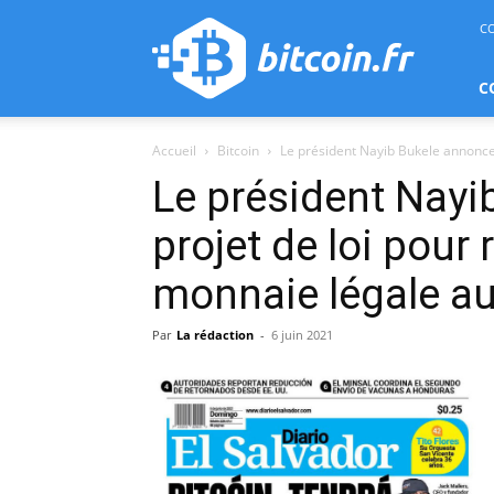
bitcoin.fr
C
C
Accueil
Bitcoin
Le président Nayib Bukele annonce u
Le président Nayi
projet de loi pour
monnaie légale au
Par
La rédaction
-
6 juin 2021