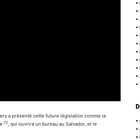
•
•
•
•
•
•
•
•
•
•
•
D
llers a présenté cette future législation comme la
•
[1]
ke
, qui ouvrira un bureau au Salvador, et le
•
•