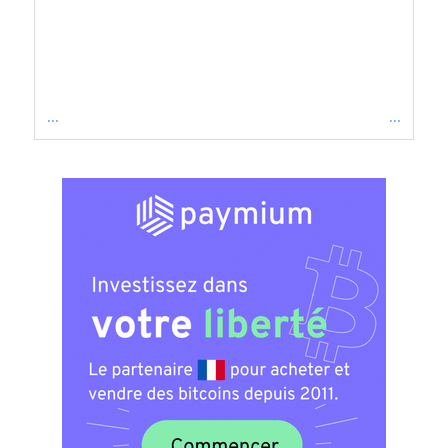
...
...