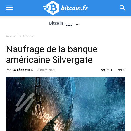
...
Bitcoin :
...
Accueil
Bitcoin
Naufrage de la banque
américaine Silvergate
Par
La rédaction
-
8 mars 2023
804
0