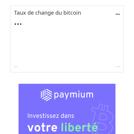
Taux de change du bitcoin
...
...
...
...