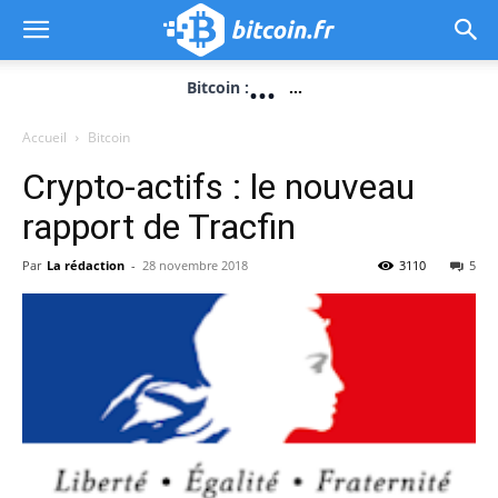
...
Bitcoin :
...
Accueil
Bitcoin
Crypto-actifs : le nouveau
rapport de Tracfin
Par
La rédaction
-
28 novembre 2018
3110
5