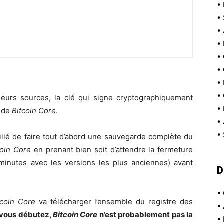
•
•
•
•
•
•
•
•
sieurs sources, la clé qui signe cryptographiquement
•
s de
Bitcoin Core
.
•
•
seillé de faire tout d’abord une sauvegarde complète du
coin Core
en prenant bien soit d’attendre la fermeture
minutes avec les versions les plus anciennes) avant
D
•
tcoin Core
va télécharger l’ensemble du registre des
•
i vous débutez,
Bitcoin Core
n’est probablement pas la
•