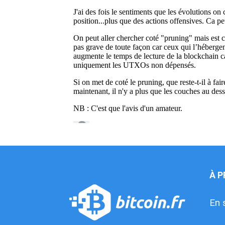
À 
En 