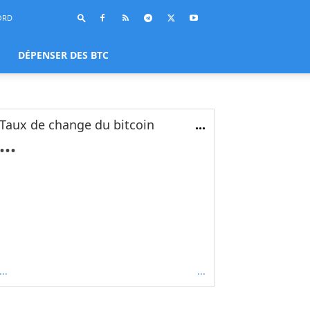
ORD
DÉPENSER DES BTC
Taux de change du bitcoin
...
...
...
...