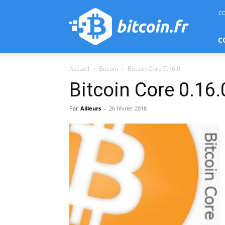
bitcoin.fr
C
C
Accueil
Bitcoin
Bitcoin Core 0.16.0
Bitcoin Core 0.16.
Par
Ailleurs
-
26 février 2018