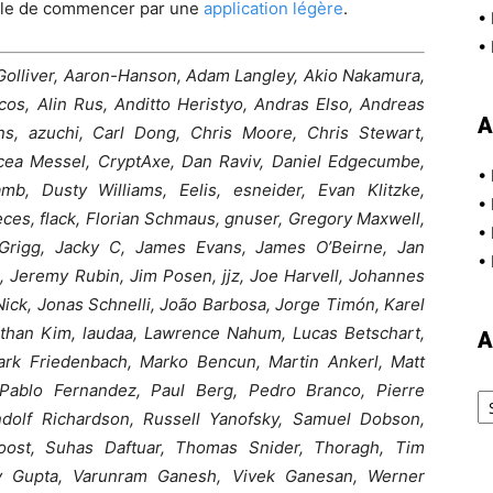
able de commencer par une
application légère
.
•
•
Golliver, Aaron-Hanson, Adam Langley, Akio Nakamura,
cos, Alin Rus, Anditto Heristyo, Andras Elso, Andreas
A
, azuchi, Carl Dong, Chris Moore, Chris Stewart,
ircea Messel, CryptAxe, Dan Raviv, Daniel Edgecumbe,
•
b, Dusty Williams, Eelis, esneider, Evan Klitzke,
•
ces, flack, Florian Schmaus, gnuser, Gregory Maxwell,
•
Grigg, Jacky C, James Evans, James O’Beirne, Jan
•
 Jeremy Rubin, Jim Posen, jjz, Joe Harvell, Johannes
ick, Jonas Schnelli, João Barbosa, Jorge Timón, Karel
Ethan Kim, laudaa, Lawrence Nahum, Lucas Betschart,
A
ark Friedenbach, Marko Bencun, Martin Ankerl, Matt
Ar
 Pablo Fernandez, Paul Berg, Pedro Branco, Pierre
Randolf Richardson, Russell Yanofsky, Samuel Dobson,
oost, Suhas Daftuar, Thomas Snider, Thoragh, Tim
 Gupta, Varunram Ganesh, Vivek Ganesan, Werner