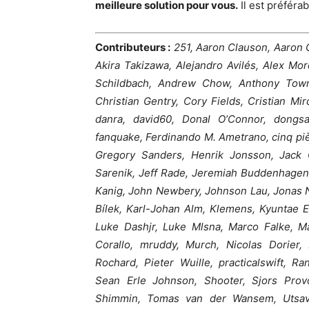
meilleure solution pour vous.
Il est préfér
Contributeurs :
251, Aaron Clauson, Aaron 
Akira Takizawa, Alejandro Avilés, Alex Mor
Schildbach, Andrew Chow, Anthony Towns
Christian Gentry, Cory Fields, Cristian M
danra, david60, Donal O’Connor, dongsam
fanquake, Ferdinando M. Ametrano, cinq piè
Gregory Sanders, Henrik Jonsson, Jack 
Sarenik, Jeff Rade, Jeremiah Buddenhagen,
Kanig, John Newbery, Johnson Lau, Jonas N
Bílek, Karl-Johan Alm, Klemens, Kyuntae 
Luke Dashjr, Luke Mlsna, Marco Falke, M
Corallo, mruddy, Murch, Nicolas Dorier,
Rochard, Pieter Wuille, practicalswift, 
Sean Erle Johnson, Shooter, Sjors Prov
Shimmin, Tomas van der Wansem, Utsav