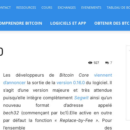
ONTACT
RESSOURCES
COURS
EXCHANGES
EVENEMENTS
TABLEAU DE B
OMPRENDRE BITCOIN
LOGICIELS ET APP
OBTENIR DES BTC
0
927
7
Les développeurs de
Bitcoin Core
viennent
d’annoncer
la sortie de la
version 0.16.0
du logiciel. Il
s’agit d’une version majeure et très attendue
puisqu’elle intègre complètement
Segwit
ainsi qu’un
nouveau format d’adresse appelé
bech32
(commençant par bc1).Elle active en outre
par défaut la fonction
« Replace-by-Fee »
. Pour
l’ensemble des