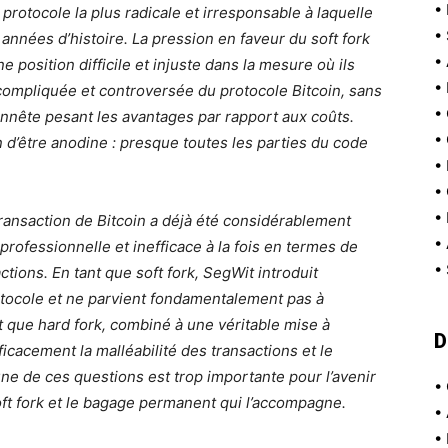
•
rotocole la plus radicale et irresponsable à laquelle
•
 années d’histoire. La pression en faveur du soft fork
•
 position difficile et injuste dans la mesure où ils
•
compliquée et controversée du protocole Bitcoin, sans
•
nête pesant les avantages par rapport aux coûts.
•
n d’être anodine : presque toutes les parties du code
•
•
•
transaction de Bitcoin a déjà été considérablement
•
rofessionnelle et inefficace à la fois en termes de
•
actions. En tant que soft fork, SegWit introduit
tocole et ne parvient fondamentalement pas à
t que hard fork, combiné à une véritable mise à
D
ficacement la malléabilité des transactions et le
e de ces questions est trop importante pour l’avenir
•
ft fork et le bagage permanent qui l’accompagne.
•
•