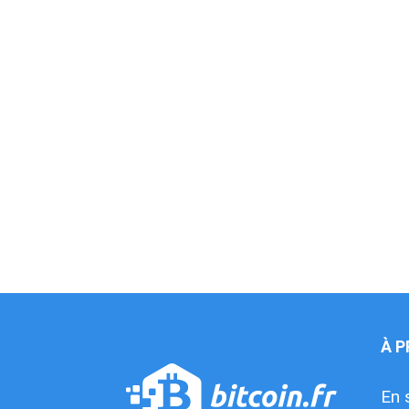
À 
En 