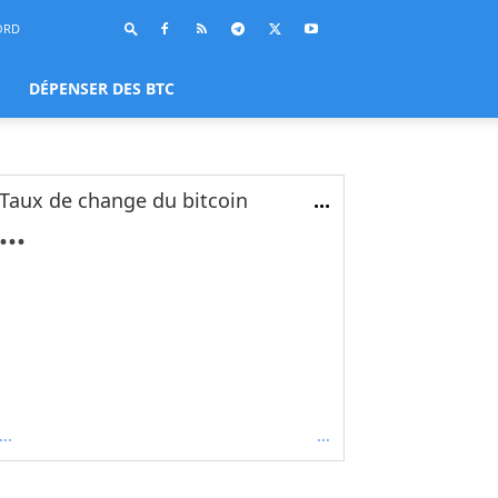
ORD
DÉPENSER DES BTC
Taux de change du bitcoin
...
...
...
...