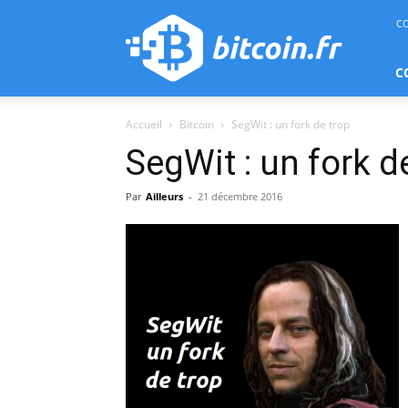
bitcoin.fr
C
C
Accueil
Bitcoin
SegWit : un fork de trop
SegWit : un fork d
Par
Ailleurs
-
21 décembre 2016