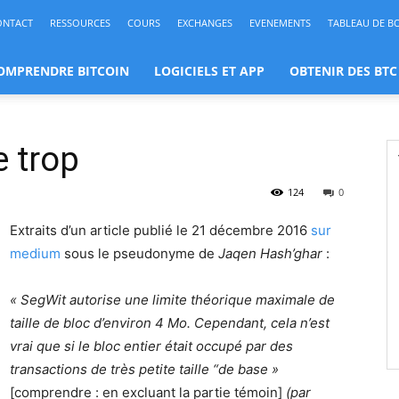
ONTACT
RESSOURCES
COURS
EXCHANGES
EVENEMENTS
TABLEAU DE B
OMPRENDRE BITCOIN
LOGICIELS ET APP
OBTENIR DES BTC
e trop
124
0
Extraits d’un article publié le 21 décembre 2016
sur
medium
sous le pseudonyme de
Jaqen Hash’ghar
:
« SegWit autorise une limite théorique maximale de
taille de bloc d’environ 4 Mo. Cependant, cela n’est
vrai que si le bloc entier était occupé par des
transactions de très petite taille “de base »
[comprendre : en excluant la partie témoin]
(par