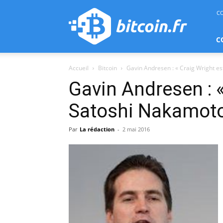
bitcoin.fr
C
C
Accueil
Bitcoin
Gavin Andresen : « Craig Wright e
Gavin Andresen : «
Satoshi Nakamoto
Par
La rédaction
-
2 mai 2016