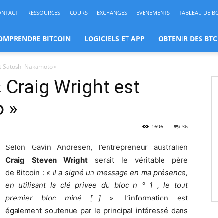
ONTACT
RESSOURCES
COURS
EXCHANGES
EVENEMENTS
TABLEAU DE B
OMPRENDRE BITCOIN
LOGICIELS ET APP
OBTENIR DES BTC
st Satoshi Nakamoto »
 Craig Wright est
 »
1696
36
Selon Gavin Andresen, l’entrepreneur australien
Craig Steven Wright
serait le véritable père
de Bitcoin :
« Il a signé un message en ma présence,
en utilisant la clé privée du bloc n ° 1 , le tout
premier bloc miné […] ».
L’information est
également soutenue par le principal intéressé dans