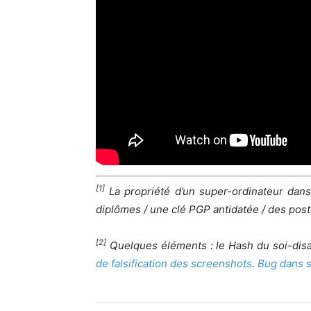
[1]
La propriété d’un super-ordinateur dans
diplômes / une clé PGP antidatée / des post
[2]
Quelques éléments : le Hash du soi-disa
de falsification des screenshots
.
Bug dans 