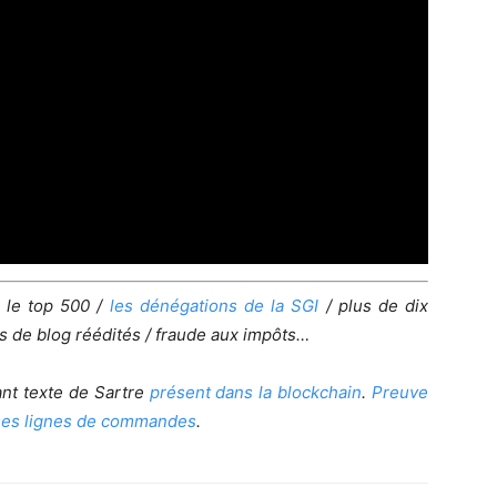
 le top 500 /
les dénégations de la SGI
/ plus de dix
s de blog réédités / fraude aux impôts…
nt texte de Sartre
présent dans la blockchain
.
Preuve
ses lignes de commandes
.