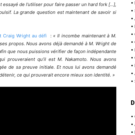
•
ssayé de l’utiliser pour faire passer un hard fork […],
•
ulsif. La grande question est maintenant de savoir si
•
•
•
 Craig Wright au défi
:
« Il incombe maintenant à M.
•
e ses propos. Nous avons déjà demandé à M. Wright de
•
fin que nous puissions vérifier de façon indépendante
•
qui prouveraient qu’il est M. Nakamoto. Nous avons
•
gée de sa preuve initiale. Et nous lui avons demandé
•
 détenir, ce qui prouverait encore mieux son identité. »
•
D
•
•
•