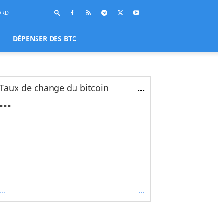
ORD
DÉPENSER DES BTC
Taux de change du bitcoin
...
...
...
...