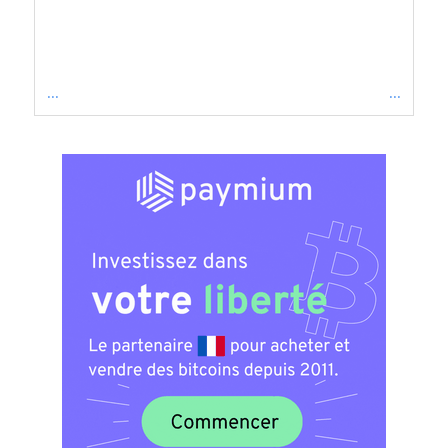
...
...