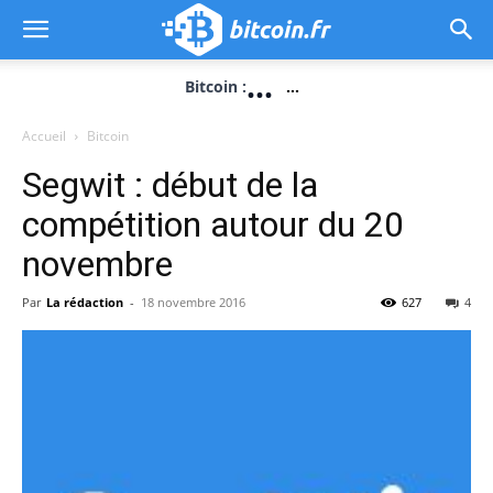
...
Bitcoin :
...
Accueil
Bitcoin
Segwit : début de la
compétition autour du 20
novembre
Par
La rédaction
-
18 novembre 2016
627
4