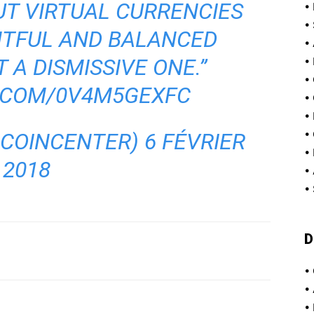
T VIRTUAL CURRENCIES
•
•
HTFUL AND BALANCED
•
 A DISMISSIVE ONE.”
•
•
R.COM/0V4M5GEXFC
•
•
•
@COINCENTER)
6 FÉVRIER
•
2018
•
•
D
•
•
•