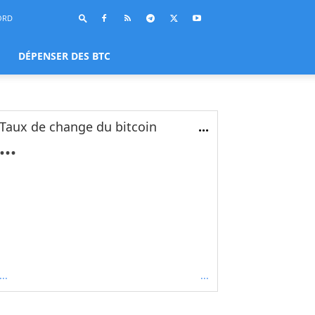
ORD
DÉPENSER DES BTC
Taux de change du bitcoin
...
...
...
...