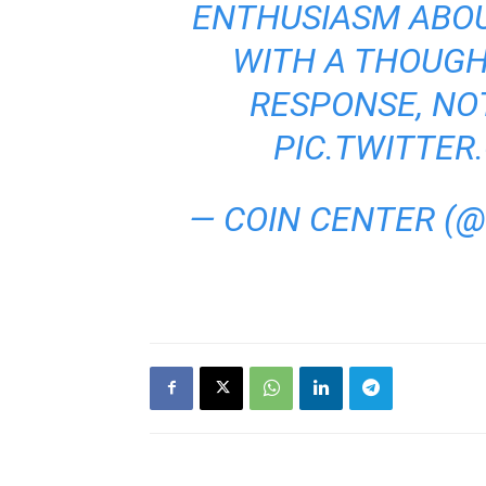
ENTHUSIASM ABOU
WITH A THOUG
RESPONSE, NOT
PIC.TWITTE
— COIN CENTER (