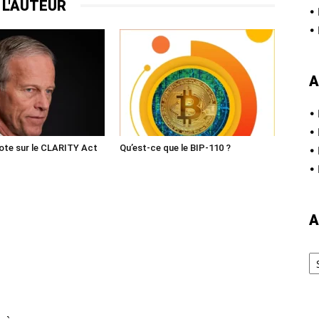
 L'AUTEUR
•
•
A
•
•
ote sur le CLARITY Act
Qu’est-ce que le BIP-110 ?
•
•
A
Ar