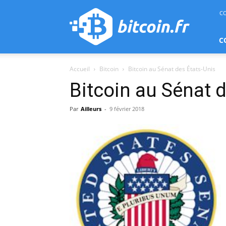
bitcoin.fr
C
C
Accueil
Bitcoin
Bitcoin au Sénat des États-Unis
Bitcoin au Sénat 
Par
Ailleurs
-
9 février 2018