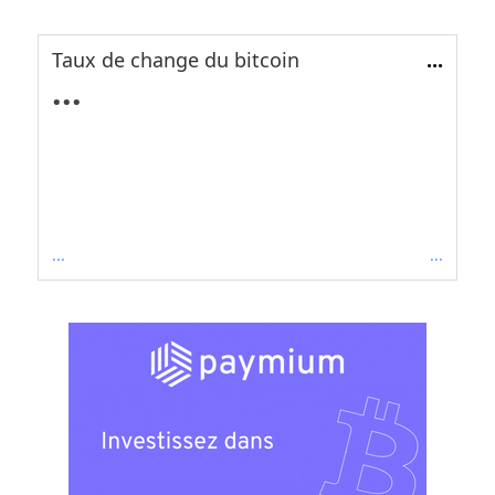
Taux de change du bitcoin
...
...
...
...