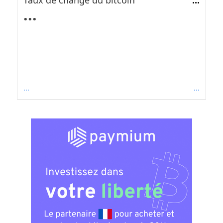
...
...
...