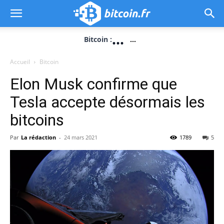
...
Bitcoin :
...
Accueil
Bitcoin
Elon Musk confirme que
Tesla accepte désormais les
bitcoins
Par
La rédaction
-
24 mars 2021
1789
5