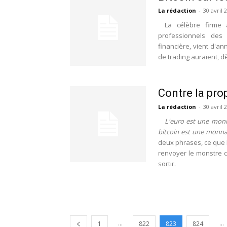
La rédaction
-
30 avril 
La célèbre firme
professionnels des 
financière, vient d'a
de trading auraient, d
Contre la pr
La rédaction
-
30 avril 
L'euro est une monna
bitcoin est une monnaie
deux phrases, ce que 
renvoyer le monstre c
sortir.
...
...
1
822
823
824