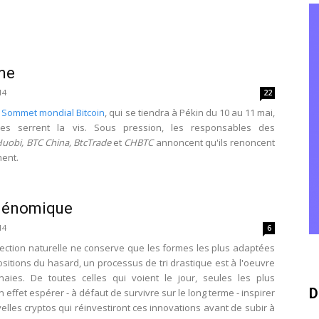
me
14
22
u
Sommet mondial Bitcoin
, qui se tiendra à Pékin du 10 au 11 mai,
ises serrent la vis. Sous pression, les responsables des
uobi, BTC China, BtcTrade
et
CHBTC
annoncent qu'ils renoncent
ment.
 génomique
14
6
ction naturelle ne conserve que les formes les plus adaptées
sitions du hasard, un processus de tri drastique est à l'oeuvre
aies. De toutes celles qui voient le jour, seules les plus
D
effet espérer - à défaut de survivre sur le long terme - inspirer
lles cryptos qui réinvestiront ces innovations avant de subir à