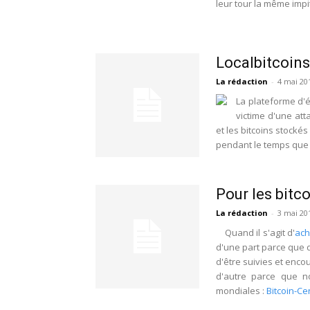
leur tour la même impi
Localbitcoins
La rédaction
-
4 mai 20
La plateforme d'
victime d'une at
et les bitcoins stocké
pendant le temps que 
Pour les bitco
La rédaction
-
3 mai 20
Quand il s'agit d'
ach
d'une part parce que 
d'être suivies et enc
d'autre parce que n
mondiales :
Bitcoin-Ce