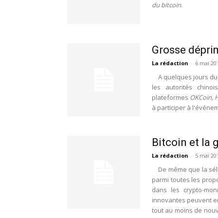
du bitcoin
.
Grosse dépri
La rédaction
-
6 mai 20
A quelques jours d
les autorités chino
plateformes
OKCoin, H
à participer à l'événe
Bitcoin et la
La rédaction
-
5 mai 20
De même que la séle
parmi toutes les propo
dans les crypto-monn
innovantes peuvent en 
tout au moins de nouve