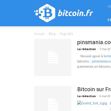
bitcoin.fr
C
C
Accueil
Blog
Page 823
pinsmania.c
La rédaction
-
7 mai 20
Nouvel ajout à la
li
bitcoins :
pinsmania.
paiements en bitcoins
Bitcoin sur F
La rédaction
-
6 mai 20