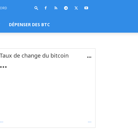
BORD
C
DÉPENSER DES BTC
Taux de change du bitcoin
...
...
...
...