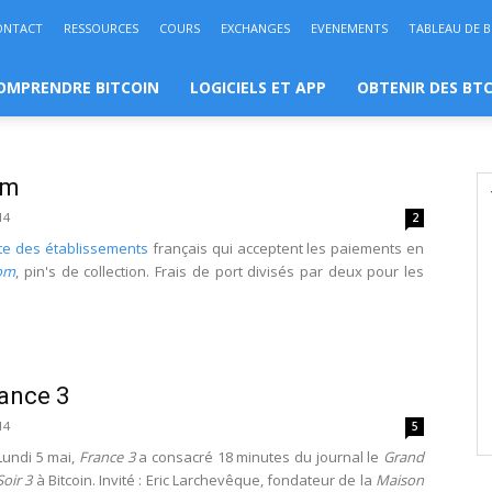
ONTACT
RESSOURCES
COURS
EXCHANGES
EVENEMENTS
TABLEAU DE 
OMPRENDRE BITCOIN
LOGICIELS ET APP
OBTENIR DES BT
om
14
2
ste des établissements
français qui acceptent les paiements en
com
, pin's de collection. Frais de port divisés par deux pour les
.
rance 3
14
5
Lundi 5 mai,
France 3
a consacré 18 minutes du journal le
Grand
Soir 3
à Bitcoin. Invité : Eric Larchevêque, fondateur de la
Maison