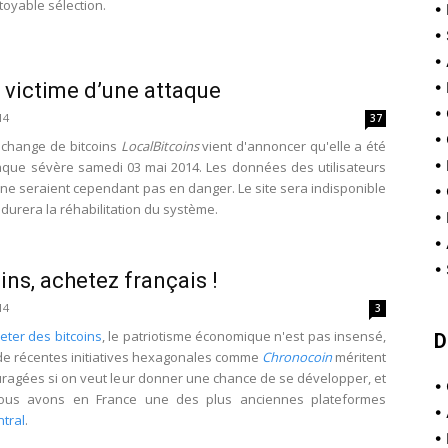
toyable sélection.
•
•
•
 victime d’une attaque
•
•
14
37
•
échange de bitcoins
LocalBitcoins
vient d'annoncer qu'elle a été
•
taque sévère samedi 03 mai 2014. Les données des utilisateurs
s ne seraient cependant pas en danger. Le site sera indisponible
•
durera la réhabilitation du système.
•
•
•
ins, achetez français !
14
3
eter des bitcoins
, le patriotisme économique n'est pas insensé,
D
de récentes initiatives hexagonales comme
Chronocoin
méritent
ouragées si on veut leur donner une chance de se développer, et
•
ous avons en France une des plus anciennes plateformes
•
ntral
.
•