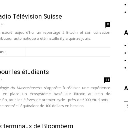
•
•
Radio Télévision Suisse
14
8
A
sacré aujourd'hui un reportage à Bitcoin et son utilisation
buteur automatique a été installé il y a quinze jours.
•
n :
•
•
•
pour les étudiants
14
11
A
ologie du Massachusetts
s'apprête à réaliser une expérience
nt en place un écosystème basé sur Bitcoin au sein de
e fin, tous les élèves de premier cycle - près de 5000 étudiants -
Ar
ne rentrée l'équivalent de 100 dollars en bitcoins.
es terminaux de Bloomberg