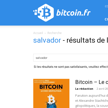
bitcoin.fr
C
C
Accueil
Recherche
salvador
-
résultats de
Si les résultats ne sont pas satisfaisants, veuillez effe
Bitcoin – Le 
La rédaction
-
2 avril 2
Parution aujourd'hui d
et Alexandre Stachtch
géopolitiques, la souv