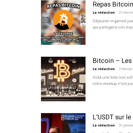
Repas Bitcoi
La rédaction
-
21 févri
Déjeuner organisé par
qui partagera son expé
Bitcoin – Les
La rédaction
-
3 février
Voilà une liste non e
votre meetup n'est pas 
L’USDT sur le
La rédaction
-
31 janvi