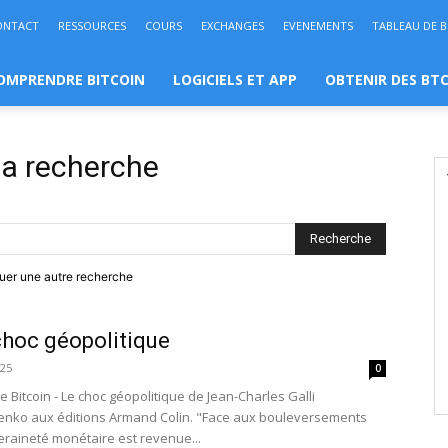
ONTACT
RESSOURCES
COURS
EXCHANGES
EVENEMENTS
TABLEAU DE 
OMPRENDRE BITCOIN
LOGICIELS ET APP
OBTENIR DES BT
 la recherche
ctuer une autre recherche
choc géopolitique
025
0
e Bitcoin - Le choc géopolitique de Jean-Charles Galli
enko aux éditions Armand Colin. "Face aux bouleversements
eraineté monétaire est revenue...