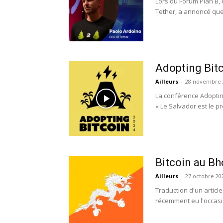
Lors du Forum Plan B,
Tether, a annoncé que 
Adopting Bit
Ailleurs
-
28 novembre 
La conférence Adoptin
« Le Salvador est le pr
Bitcoin au B
Ailleurs
-
27 octobre 20
Traduction d'un article 
récemment eu l'occasio