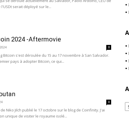
 qui se déroule actuellement au Salvador, Paolo Ardoino, CEO de
•
l'USDt serait déployé sur le...
•
A
coin 2024 -Aftermovie
•
2024
0
•
g Bitcoin s'est déroulée du 15 au 17 novembre à San Salvador.
•
emier pays à adopter Bitcoin, ce qui...
•
A
houtan
Ar
24
0
de Niko Jilch publié le 17 octobre sur le blog de Coinfinity. J'ai
n unique de visiter le royaume isolé...