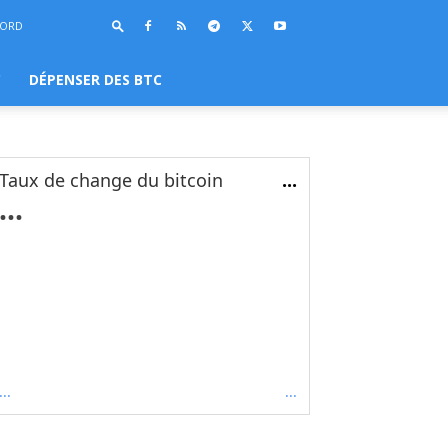
BORD
C
DÉPENSER DES BTC
Taux de change du bitcoin
...
...
...
...