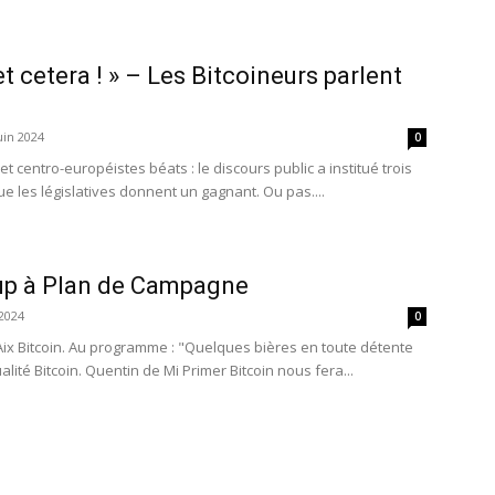
t cetera ! » – Les Bitcoineurs parlent
uin 2024
0
t centro-européistes béats : le discours public a institué trois
 les législatives donnent un gagnant. Ou pas....
up à Plan de Campagne
2024
0
ix Bitcoin. Au programme : "Quelques bières en toute détente
ualité Bitcoin. Quentin de Mi Primer Bitcoin nous fera...