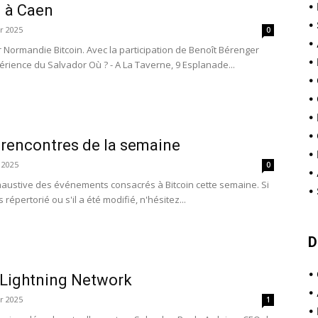
•
n à Caen
•
er 2025
0
•
 Normandie Bitcoin. Avec la participation de Benoît Bérenger
•
rience du Salvador Où ? - A La Taverne, 9 Esplanade...
•
•
•
•
 rencontres de la semaine
•
 2025
0
•
xhaustive des événements consacrés à Bitcoin cette semaine. Si
•
répertorié ou s'il a été modifié, n'hésitez...
D
•
 Lightning Network
•
er 2025
1
•