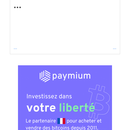
...
...
...