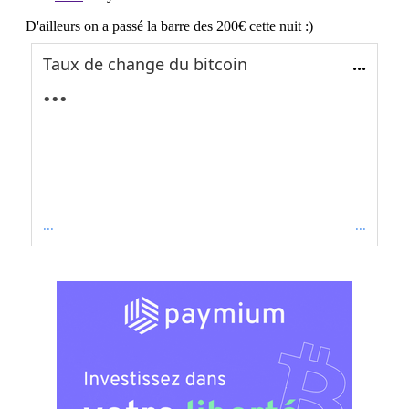
Taux de change du bitcoin
...
...
...
...