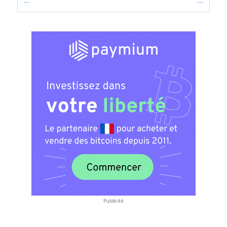
...
...
Publicité