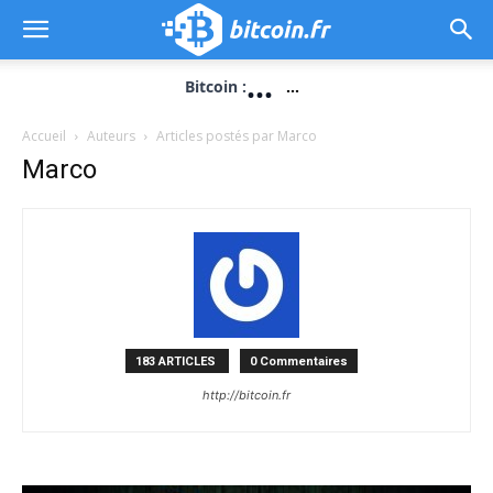
...
Bitcoin :
...
Accueil
Auteurs
Articles postés par Marco
Marco
183 ARTICLES
0 Commentaires
http://bitcoin.fr