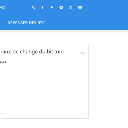
ORD
DÉPENSER DES BTC
Taux de change du bitcoin
...
...
...
...