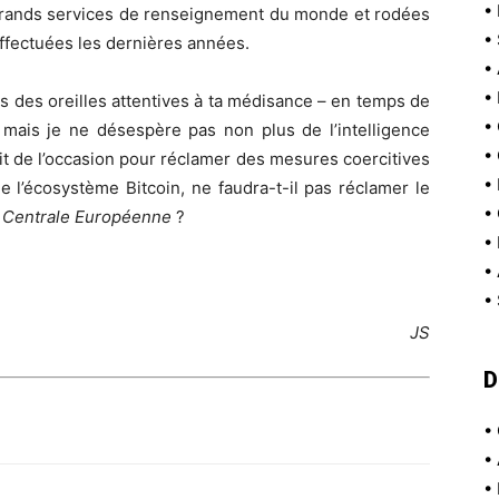
•
 grands services de renseignement du monde et rodées
•
ffectuées les dernières années.
•
•
as des oreilles attentives à ta médisance – en temps de
•
– mais je ne désespère pas non plus de l’intelligence
•
sit de l’occasion pour réclamer des mesures coercitives
•
de l’écosystème Bitcoin, ne faudra-t-il pas réclamer le
•
 Centrale Européenne
?
•
•
•
JS
D
•
•
•