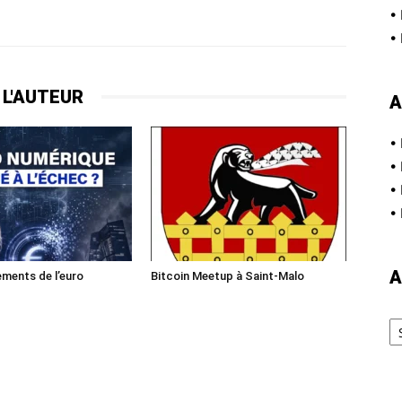
•
•
 L'AUTEUR
A
•
•
•
•
A
ments de l’euro
Bitcoin Meetup à Saint-Malo
Ar