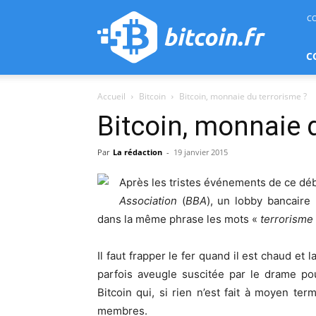
bitcoin.fr
C
C
Accueil
Bitcoin
Bitcoin, monnaie du terrorisme ?
Bitcoin, monnaie 
Par
La rédaction
-
19 janvier 2015
Après les tristes événements de ce début
Association
(
BBA
), un lobby bancaire
dans la même phrase les mots «
terrorisme
Il faut frapper le fer quand il est chaud et l
parfois aveugle suscitée par le drame po
Bitcoin qui, si rien n’est fait à moyen te
membres.