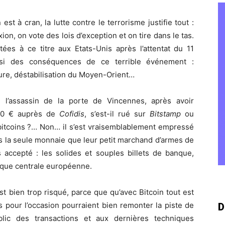
st à cran, la lutte contre le terrorisme justifie tout :
xion, on vote des lois d’exception et on tire dans le tas.
tées à ce titre aux Etats-Unis après l’attentat du 11
si des conséquences de ce terrible événement :
orture, déstabilisation du Moyen-Orient…
 l’assassin de la porte de Vincennes, après avoir
000 € auprès de
Cofidis
, s’est-il rué sur
Bitstamp
ou
itcoins ?… Non… il s’est vraisemblablement empressé
is la seule monnaie que leur petit marchand d’armes de
s accepté : les solides et souples billets de banque,
nque centrale européenne.
t bien trop risqué, parce que qu’avec Bitcoin tout est
s pour l’occasion pourraient bien remonter la piste de
D
lic des transactions et aux dernières techniques