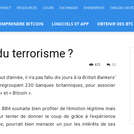
ONTACT
RESSOURCES
COURS
EXCHANGES
EVENEMENTS
TABLEAU DE B
OMPRENDRE BITCOIN
LOGICIELS ET APP
OBTENIR DES BTC
du terrorisme ?
672
12
 d’année, il n’a pas fallu dix jours à la
British Bankers’
 regroupant 230 banques britanniques, pour associer
» et «
Bitcoin
».
a
BBA
souhaite bien profiter de l’émotion légitime mais
ur tenter de donner le coup de grâce à l’expérience
rme, pourrait bien menacer un jour les intérêts de ses