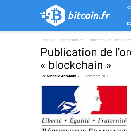
bitcoin.fr
C
C
Accueil
Règlementation
Publication de l’ordonnan
Publication de l’
« blockchain »
Par
Michelle Abraham
-
11 décembre 2017