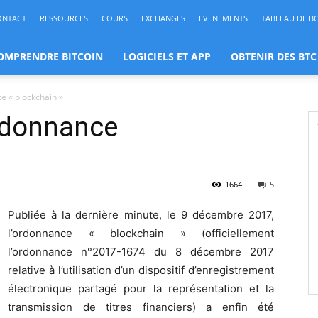
ONTACT
RESSOURCES
COURS
EXCHANGES
EVENEMENTS
TABLEAU DE B
OMPRENDRE BITCOIN
LOGICIELS ET APP
OBTENIR DES BTC
ce « blockchain »
ordonnance
1664
5
Publiée à la dernière minute, le 9 décembre 2017,
l’ordonnance « blockchain » (officiellement
l’ordonnance n°2017-1674 du 8 décembre 2017
relative à l’utilisation d’un dispositif d’enregistrement
électronique partagé pour la représentation et la
transmission de titres financiers) a enfin été