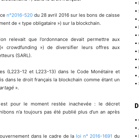
•
•
nce
n°2016-520
du 28 avril 2016 sur les bons de caisse
•
ent de « type obligataire ») sur la blockchain.
•
•
ion relevait que l’ordonnance devait permettre aux
•
(« crowdfunding ») de diversifier leurs offres aux
•
tteurs (SARL).
•
•
les (L223-12 et L223-13) dans le Code Monétaire et
•
ois dans le droit français la blockchain comme étant un
•
partagé
».
 est pour le moment restée inachevée : le décret
D
minibons n’a toujours pas été publié plus d’un an après
•
•
Gouvernement dans le cadre de la
loi n° 2016-1691
du
•