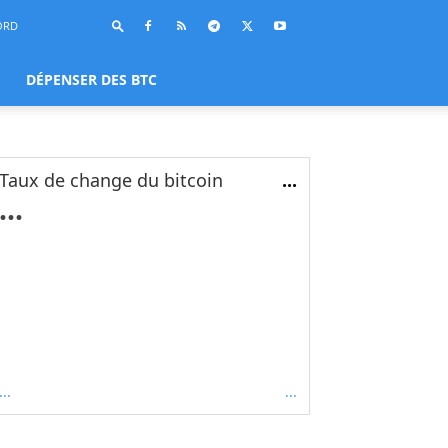
ORD
DÉPENSER DES BTC
Taux de change du bitcoin
...
...
...
...