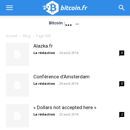
...
Bitcoin :
...
Accueil
Blog
Page 805
Alazka.fr
La rédaction
-
24 août 2014
0
Conférence d’Amsterdam
La rédaction
-
24 août 2014
0
« Dollars not accepted here »
La rédaction
-
22 août 2014
2