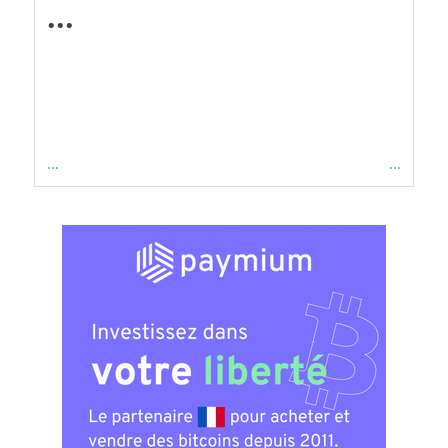
...
...
...