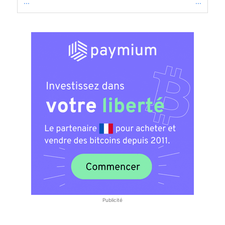
...
...
Publicité