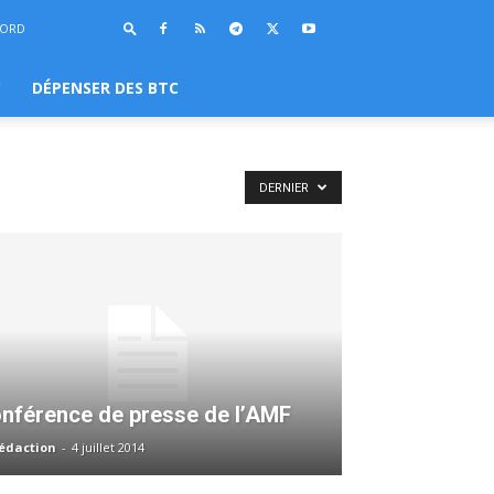
BORD
C
DÉPENSER DES BTC
DERNIER
nférence de presse de l’AMF
rédaction
-
4 juillet 2014