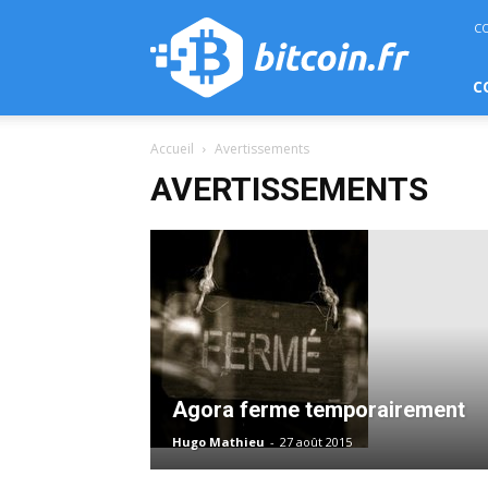
bitcoin.fr
C
C
Accueil
Avertissements
AVERTISSEMENTS
Agora ferme temporairement
Hugo Mathieu
-
27 août 2015