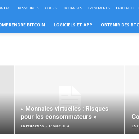
ONTACT
RESSOURCES
COURS
EXCHANGES
EVENEMENTS
TABLEAU DE 
OMPRENDRE BITCOIN
LOGICIELS ET APP
OBTENIR DES BT
« Monnaies virtuelles : Risques
pour les consommateurs »
Co
La rédaction
-
12 août 2014
La 