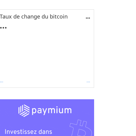
Taux de change du bitcoin
...
...
...
...