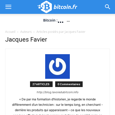
...
Bitcoin :
...
Accueil
Auteurs
Articles postés par Jacques Favier
Jacques Favier
27 ARTICLES
0 Commentaires
http://blog.lavoiedubitcoin.info
« De par ma formation d’historien, je regarde le monde
différemment d’un technicien : sur le temps long, en cherchant -
derrière les produits qui apparaissent – ce que les nouveaux