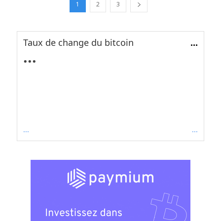
1
2
3
Taux de change du bitcoin
...
...
...
...