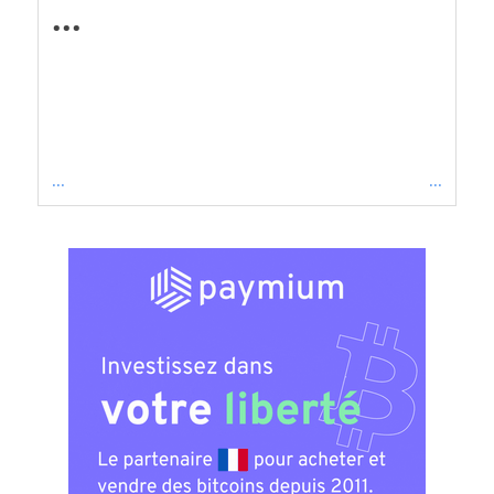
...
...
...