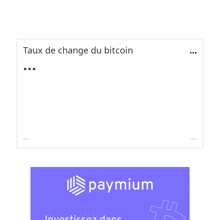
Taux de change du bitcoin
...
...
...
...