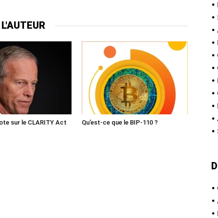
•
•
 L'AUTEUR
•
•
•
•
•
•
•
•
ote sur le CLARITY Act
Qu’est-ce que le BIP-110 ?
•
D
•
•
•