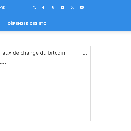
ORD
DÉPENSER DES BTC
Taux de change du bitcoin
...
...
...
...