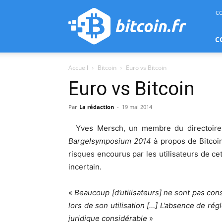
bitcoin.fr
C
C
Accueil
Bitcoin
Euro vs Bitcoin
Euro vs Bitcoin
Par
La rédaction
-
19 mai 2014
Yves Mersch, un membre du directoire 
Bargelsymposium 2014
à propos de Bitcoin
risques encourus par les utilisateurs de ce
incertain.
«
Beaucoup [d’utilisateurs] ne sont pas cons
lors de son utilisation […] L’absence de ré
juridique considérable
»