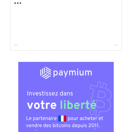
...
...
...