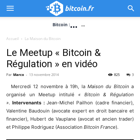
...
Bitcoin :
...
Accueil
La Maison du Bitcoin
Le Meetup « Bitcoin &
Régulation » en vidéo
Par
Marco
-
13 novembre 2014
825
3
Mercredi 12 novembre à 19h, la
Maison du Bitcoin
a
organisé un Meetup intitulé
« Bitcoin & Régulation
»
.
Intervenants :
Jean-Michel Pailhon (cadre financier),
Valentine Baudouin (avocate expert en droit bancaire et
financier), Hubert de Vauplane (avocat et ancien trader)
et Philippe Rodriguez (Association
Bitcoin France
).