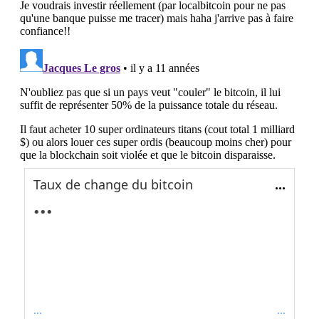
Taux de change du bitcoin
...
...
...
...