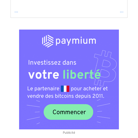
...
...
Publicité