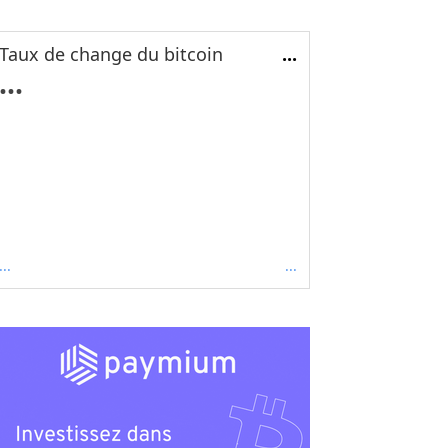
Taux de change du bitcoin
...
...
...
...