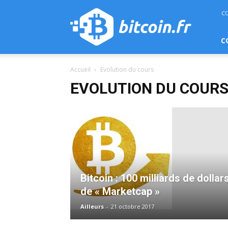
bitcoin.fr
C
C
Accueil
Evolution du cours
EVOLUTION DU COUR
Bitcoin : 100 milliards de dollar
de « Marketcap »
Ailleurs
-
21 octobre 2017