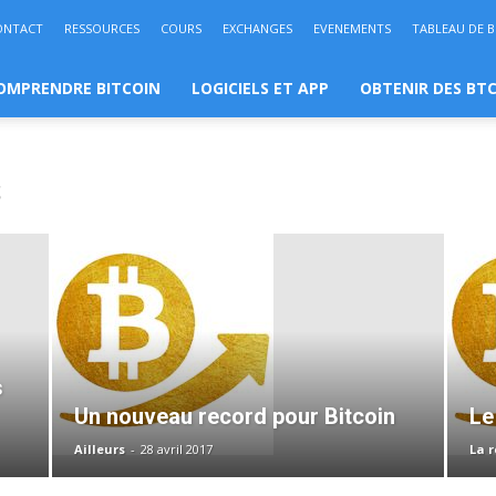
ONTACT
RESSOURCES
COURS
EXCHANGES
EVENEMENTS
TABLEAU DE 
OMPRENDRE BITCOIN
LOGICIELS ET APP
OBTENIR DES BT
S
s
Un nouveau record pour Bitcoin
Le
Ailleurs
-
28 avril 2017
La 