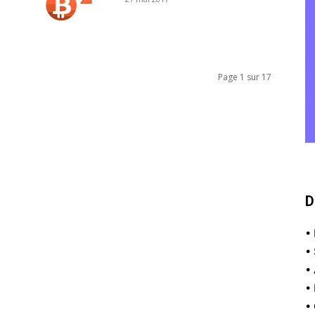
Page 1 sur 17
D
•
•
•
•
•