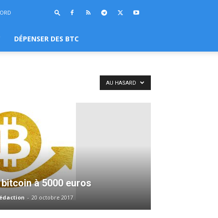
BORD
C
DÉPENSER DES BTC
AU HASARD
 bitcoin à 5000 euros
rédaction
-
20 octobre 2017