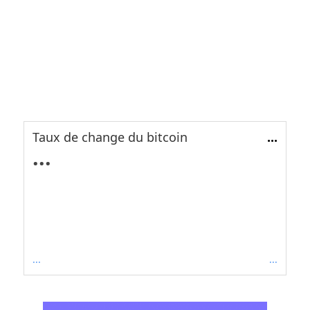
Taux de change du bitcoin
...
...
...
...