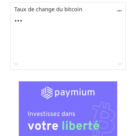
Taux de change du bitcoin
...
...
...
...