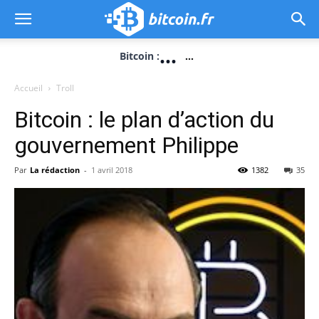
...
Bitcoin :
...
Accueil
Troll
Bitcoin : le plan d’action du
gouvernement Philippe
Par
La rédaction
-
1 avril 2018
1382
35