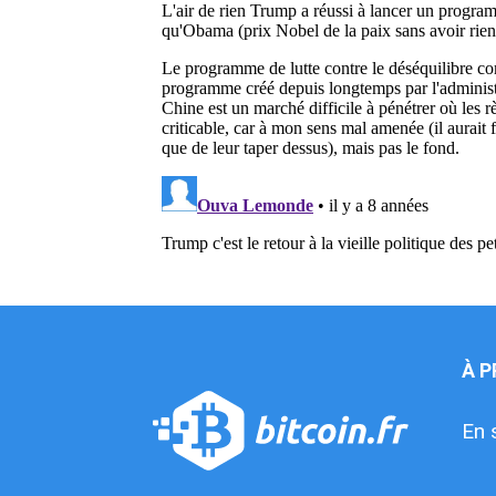
À 
En 