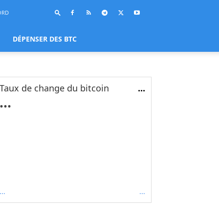
ORD
DÉPENSER DES BTC
Taux de change du bitcoin
...
...
...
...