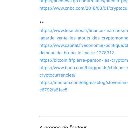
https://abcnews.go.com/Politics/bitcoin-p
https://www.cnbc.com/2018/03/01/cryptocur
**
https://www.lesechos.fr/finance-marches/
lagarde-vante-les-atouts-des-cryptomonn
https://www.capital.fr/economie-politique/
damour-de-bruno-le-maire-1278312
https://bitcoin.fr/pierre-person-les-cryp
https://www.buda.com/blog/posts/chilean-
cryptocurrencies/
https://medium.com/eligma-blog/slovenian-
c6792fa61ac5
A propos de l’auteur