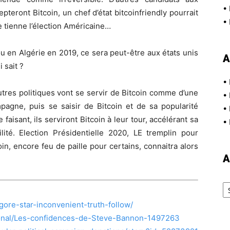
•
teront Bitcoin, un chef d’état bitcoinfriendly pourrait
•
 tienne l’élection Américaine…
u en Algérie en 2019, ce sera peut-être aux états unis
A
 sait ?
•
utres politiques vont se servir de Bitcoin comme d’une
•
agne, puis se saisir de Bitcoin et de sa popularité
•
faisant, ils serviront Bitcoin à leur tour, accélérant sa
•
lité. Election Présidentielle 2020, LE tremplin pour
n, encore feu de paille pour certains, connaitra alors
A
Ar
gore-star-inconvenient-truth-follow/
tional/Les-confidences-de-Steve-Bannon-1497263