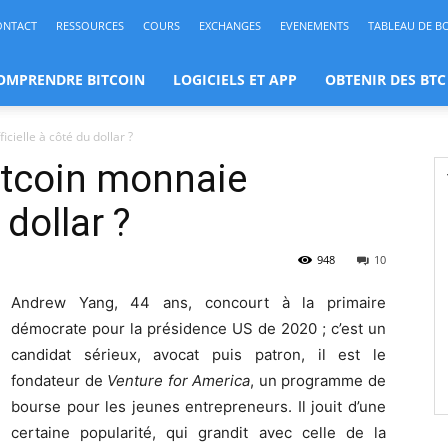
ONTACT
RESSOURCES
COURS
EXCHANGES
EVENEMENTS
TABLEAU DE B
OMPRENDRE BITCOIN
LOGICIELS ET APP
OBTENIR DES BTC
cielle à côté du dollar ?
itcoin monnaie
 dollar ?
948
10
Andrew Yang, 44 ans, concourt à la primaire
démocrate pour la présidence US de 2020 ; c’est un
candidat sérieux, avocat puis patron, il est le
fondateur de
Venture for America
, un programme de
bourse pour les jeunes entrepreneurs. Il jouit d’une
certaine popularité, qui grandit avec celle de la