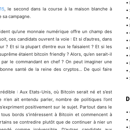
•
15
, le second dans la course à la maison blanche à
•
de sa campagne.
•
•
 évident qu’une monnaie numérique offre un champ des
•
soit, ces candidats ouvrent la voie : Et si d’autres, dans
•
ur ? Et si la plupart d’entre eux le faisaient ? Et si les
•
suprême étaient bitcoin friendly ? Alors, qu’en serait-il
•
e par le commandant en chef ? On peut imaginer une
•
e bonne santé de la reine des cryptos… De quoi faire
•
•
rédible : Aux Etats-Unis, où Bitcoin serait né et s’est
D
n’en ait entendu parler, nombre de politiques l’ont
s’expriment positivement sur le sujet. Partout dans le
•
 tous bords s’intéressent à Bitcoin et commencent à
•
rtains se contredire plutôt que de continuer à nier un
•
endé comme irréversible. D’autres candidats aux