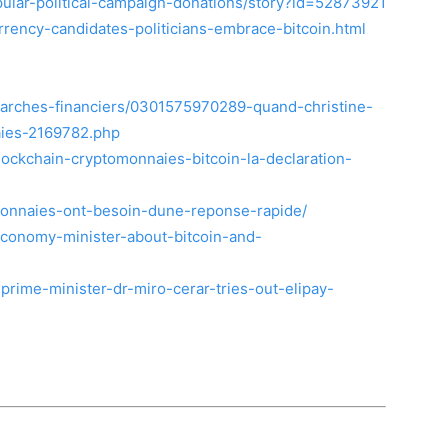
opular-political-campaign-donations/story?id=52873921
rency-candidates-politicians-embrace-bitcoin.html
marches-financiers/0301575970289-quand-christine-
aies-2169782.php
blockchain-cryptomonnaies-bitcoin-la-declaration-
tomonnaies-ont-besoin-dune-reponse-rapide/
economy-minister-about-bitcoin-and-
prime-minister-dr-miro-cerar-tries-out-elipay-