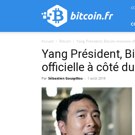
bitcoin.fr
C
C
Accueil
Bitcoin
Yang Président, Bitcoin monnaie offi
Yang Président, B
officielle à côté du
Par
Sébastien Gouspillou
-
1 août 2018