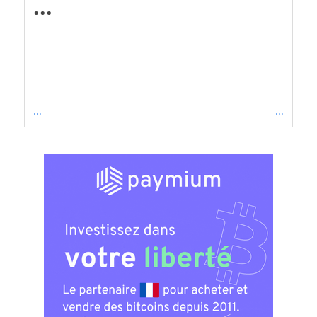
...
...
...