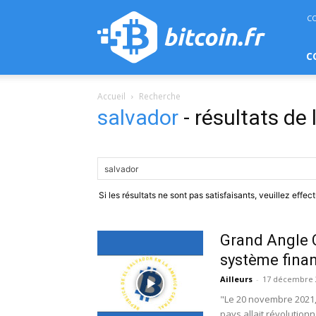
bitcoin.fr
C
C
Accueil
Recherche
salvador
-
résultats de
Si les résultats ne sont pas satisfaisants, veuillez effe
Grand Angle C
système finan
Ailleurs
-
17 décembre 
"Le 20 novembre 2021,
pays allait révolution