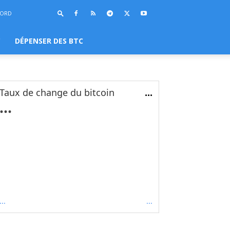
BORD
C
DÉPENSER DES BTC
Taux de change du bitcoin
...
...
...
...