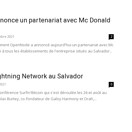
once un partenariat avec Mc Donald
mbre 2021
2
ement OpenNode a annoncé aujourd'hui un partenariat avec Mc
à tous les établissements de l'entreprise situés au Salvador...
ightning Network au Salvador
2021
0
onférence Surfin'Bitcoin qui s'est déroulée les 26 et août au
colas Burtey, co-fondateur de Galoy Harmony et Orah,...