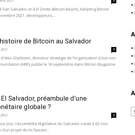
bre 2021
0
•
à San Salvador et à El Zonte (Bitcoin Beach), Adopting Bitcoin
•
ovembre 2021, développeurs,...
A
histoire de Bitcoin au Salvador
•
 2021
0
•
 d'Alex Gladstein, directeur stratégie de l’organisation à but non
•
Foundation (HRF), publié le 16 septembre dans Bitcoin Magazine.
•
A
 El Salvador, préambule d’une
nétaire globale ?
Ar
 2021
0
 pour jour, l’assemblée législative du Salvador votait à 62 voix
d’un projet de loi faisant...