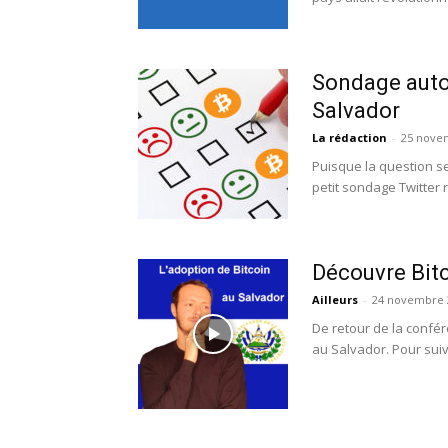
Sondage autou
Salvador
La rédaction
-
25 nove
Puisque la question se
petit sondage Twitter 
Découvre Bitc
Ailleurs
-
24 novembre 
De retour de la confér
au Salvador. Pour suivr