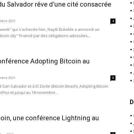
•
du Salvador rêve d’une cité consacrée
•
•
mbre 2021
4
•
in week" qui s'achevée hier, Nayib Bukekle a annoncé un
•
itcoin city" financé par des obligations adossées...
•
•
•
onférence Adopting Bitcoin au
•
•
mbre 2021
0
•
à San Salvador et à El Zonte (Bitcoin Beach), Adopting Bitcoin
rd'hui et jusqu'au 18 novembre...
D
•
oin, une conférence Lightning au
•
•