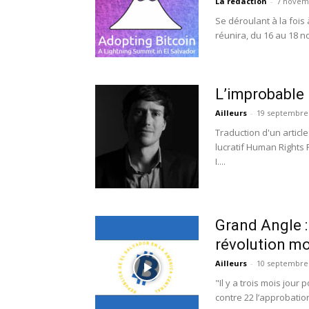
La rédaction
-
7 novem
Se déroulant à la fois 
réunira, du 16 au 18 n
L’improbable 
Ailleurs
-
19 septembre
Traduction d'un article
lucratif Human Rights 
I....
Grand Angle :
révolution mo
Ailleurs
-
10 septembre
"Il y a trois mois jour
contre 22 l’approbation 