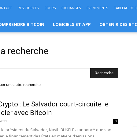
ONTACT
RESSOURCES
COURS
EXCHANGES
EVENEMENTS
TABLEAU DE 
OMPRENDRE BITCOIN
LOGICIELS ET APP
OBTENIR DES BT
 la recherche
ctuer une autre recherche
rypto : Le Salvador court-circuite le
cier avec Bitcoin
2021
0
 le président du Salvador, Nayib BUKELE a annoncé que son
ner le financement des États en matière d’émissions...