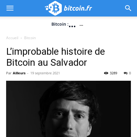
...
Bitcoin :
...
Accueil
Bitcoin
L’improbable histoire de
Bitcoin au Salvador
Par
Ailleurs
-
19 septembre 2021
3289
0