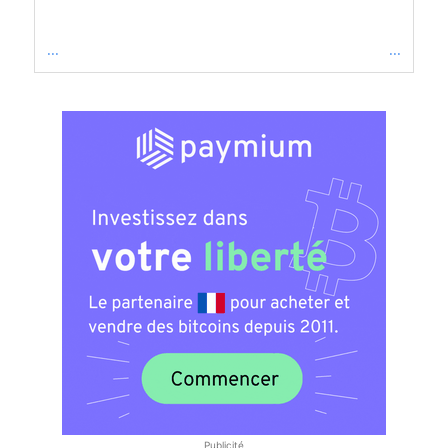
...
...
Publicité