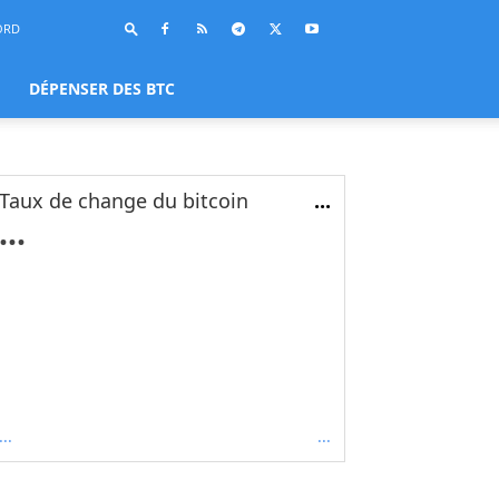
ORD
DÉPENSER DES BTC
Taux de change du bitcoin
...
...
...
...