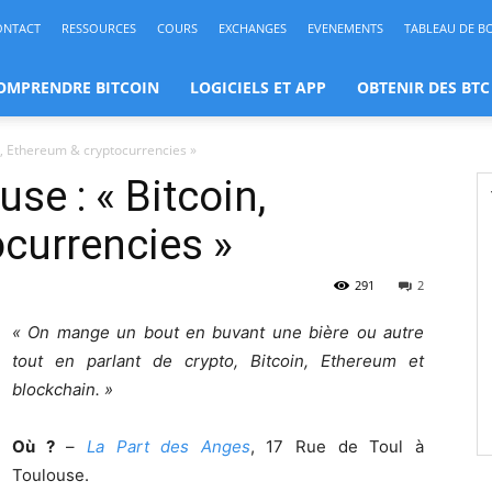
ONTACT
RESSOURCES
COURS
EXCHANGES
EVENEMENTS
TABLEAU DE B
OMPRENDRE BITCOIN
LOGICIELS ET APP
OBTENIR DES BTC
n, Ethereum & cryptocurrencies »
se : « Bitcoin,
currencies »
291
2
« On mange un bout en buvant une bière ou autre
tout en parlant de crypto, Bitcoin, Ethereum et
blockchain. »
Où ?
–
La Part des Anges
, 17 Rue de Toul à
Toulouse.