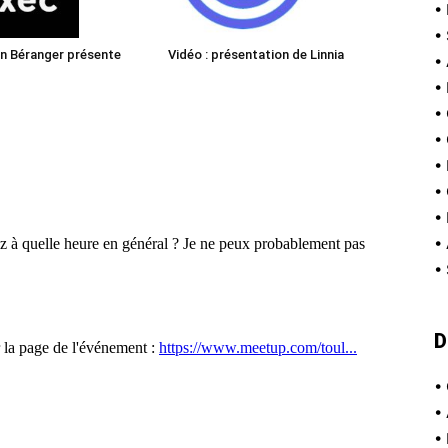
•
•
ien Béranger présente
Vidéo : présentation de Linnia
•
•
•
•
•
•
•
•
•
D
•
•
•