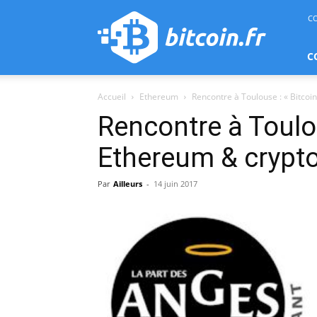
bitcoin.fr
C
C
Accueil
Ethereum
Rencontre à Toulouse : « Bitcoi
Rencontre à Toulou
Ethereum & crypto
Par
Ailleurs
-
14 juin 2017