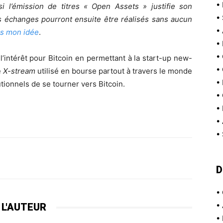
•
si l’émission de titres « Open Assets » justifie son
•
es échanges pourront ensuite être réalisés sans aucun
•
as mon idée
.
•
•
l’intérêt pour Bitcoin en permettant à la start-up new-
•
e
X-stream
utilisé en bourse partout à travers le monde
•
utionnels de se tourner vers Bitcoin.
•
•
•
•
D
•
•
 L'AUTEUR
•