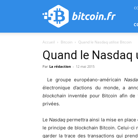
bitcoin.fr
C
C
Accueil
Bitcoin
Quand le Nasdaq utilise Bitcoin
Quand le Nasdaq u
Par
La rédaction
-
12 mai 2015
Le groupe européano-américain
Nasd
électronique d’actions du monde, a annon
blockchain
inventée pour Bitcoin afin de 
privées.
Le
Nasdaq
permettra ainsi la mise en place d
le principe de blockchain Bitcoin. Celui-ci
garder la trace des transactions qui pren