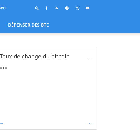
ORD
DÉPENSER DES BTC
Taux de change du bitcoin
...
...
...
...