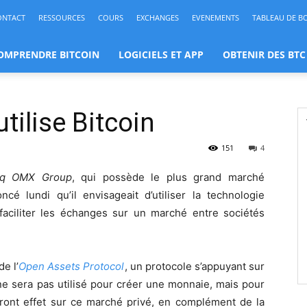
ONTACT
RESSOURCES
COURS
EXCHANGES
EVENEMENTS
TABLEAU DE B
OMPRENDRE BITCOIN
LOGICIELS ET APP
OBTENIR DES BTC
tilise Bitcoin
151
4
aq OMX Group
, qui possède le plus grand marché
cé lundi qu’il envisageait d’utiliser la technologie
faciliter les échanges sur un marché entre sociétés
e l’
Open Assets Protocol
, un protocole s’appuyant sur
 ne sera pas utilisé pour créer une monnaie, mais pour
dront effet sur ce marché privé, en complément de la