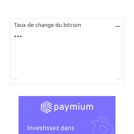
Taux de change du bitcoin
...
...
...
...