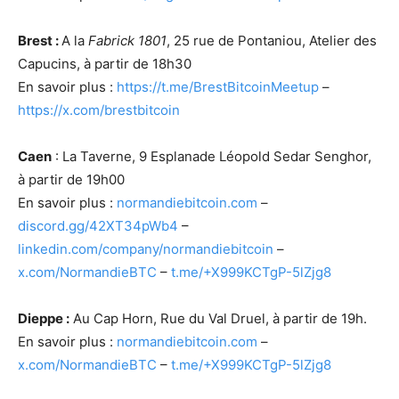
Brest :
A la
Fabrick 1801
, 25 rue de Pontaniou, Atelier des
Capucins, à partir de 18h30
En savoir plus :
https://t.me/BrestBitcoinMeetup
–
https://x.com/brestbitcoin
Caen
: La Taverne, 9 Esplanade Léopold Sedar Senghor,
à partir de 19h00
En savoir plus :
normandiebitcoin.com
–
discord.gg/42XT34pWb4
–
linkedin.com/company/normandiebitcoin
–
x.com/NormandieBTC
–
t.me/+X999KCTgP-5lZjg8
Dieppe :
Au Cap Horn, Rue du Val Druel, à partir de 19h.
En savoir plus :
normandiebitcoin.com
–
x.com/NormandieBTC
–
t.me/+X999KCTgP-5lZjg8