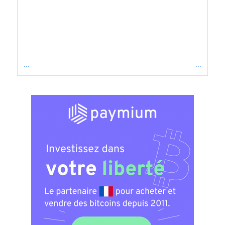
...
...