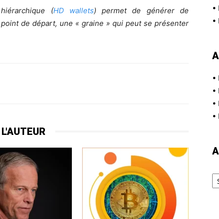
•
 hiérarchique (
HD wallets
) permet de générer de
•
 point de départ, une « graine » qui peut se présenter
A
•
•
•
•
 L'AUTEUR
A
Ar