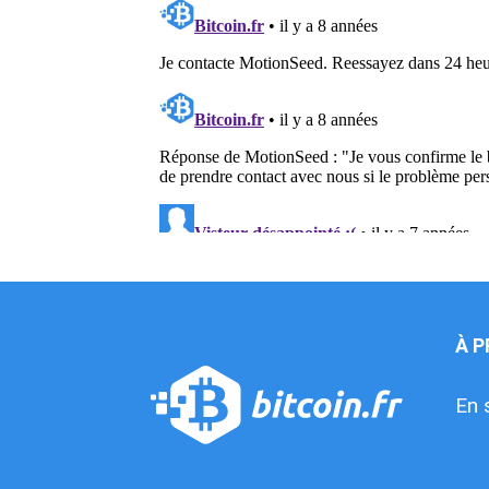
À 
En 