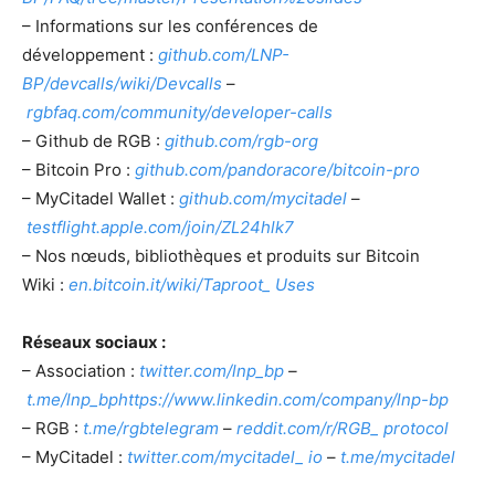
– Informations sur les conférences de
développement :
github.com/LNP-
BP/devcalls/wiki/Devcalls
–
rgbfaq.com/community/developer-calls
– Github de RGB :
github.com/rgb-org
– Bitcoin Pro :
github.com/pandoracore/bitcoin-pro
– MyCitadel Wallet :
github.com/mycitadel
–
testflight.apple.com/join/ZL24hlk7
– Nos nœuds, bibliothèques et produits sur Bitcoin
Wiki :
en.bitcoin.it/wiki/Taproot_ Uses
Réseaux sociaux :
– Association :
twitter.com/lnp_bp
–
t.me/lnp_bp
https://www.linkedin.com/company/lnp-bp
– RGB :
t.me/rgbtelegram
–
reddit.com/r/RGB_ protocol
– MyCitadel :
twitter.com/mycitadel_ io
–
t.me/mycitadel