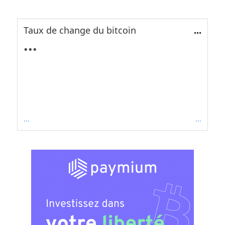
Taux de change du bitcoin
...
...
...
...