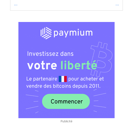
...
...
Publicité