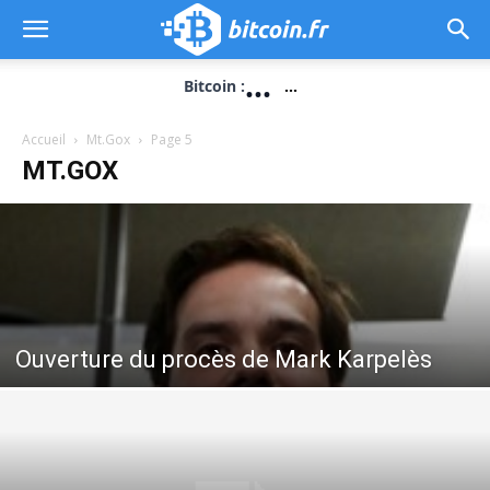
...
Bitcoin :
...
Accueil
Mt.Gox
Page 5
MT.GOX
Ouverture du procès de Mark Karpelès