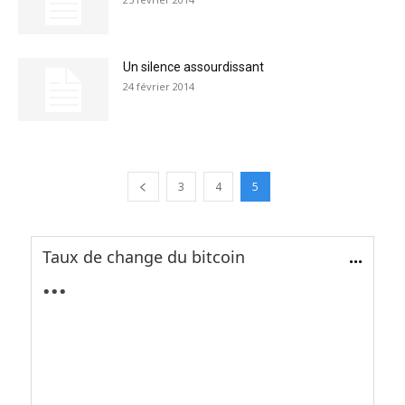
Un silence assourdissant
24 février 2014
3
4
5
Taux de change du bitcoin
...
...